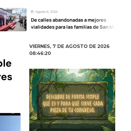
gosto 6, 2026
 calles abandonadas a mejores
U
alidades para las familias de San Mateo
d
totitlán: Ricardo Moreno
VIERNES, 7 DE AGOSTO DE 2026
08:46:22
ble
res