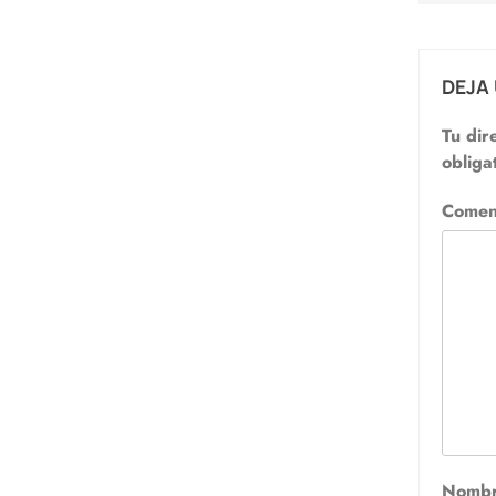
DEJA
Tu dir
obliga
Comen
Nomb