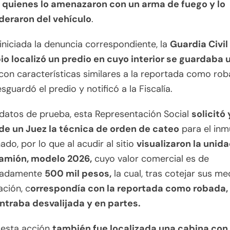
, quienes lo amenazaron con un arma de fuego y lo
eraron del vehículo
.
iniciada la denuncia correspondiente, la
Guardia Civil
io localizó un predio en cuyo interior se guardaba 
con características similares a la reportada como rob
esguardó el predio y notificó a la Fiscalía.
datos de prueba, esta Representación Social
solicitó 
de un Juez la técnica de orden de cateo
para el inm
do, por lo que al acudir al sitio
visualizaron la unida
amión, modelo 2026,
cuyo valor comercial es de
madamente
500 mil pesos,
la cual, tras cotejar sus me
ación, c
orrespondía con la reportada como robada,
ntraba desvalijada y en partes.
 esta acción
también fue localizada una cabina con