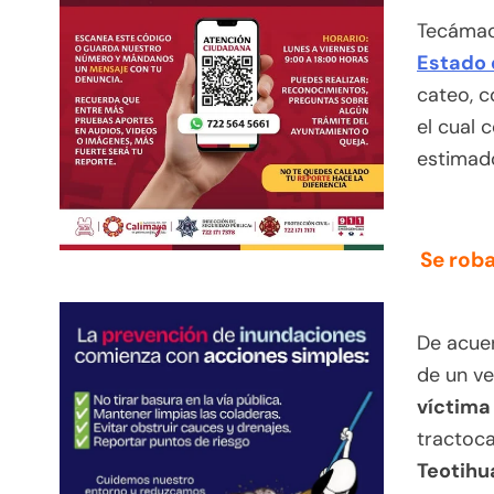
Tecámac
Estado 
cateo, c
el cual 
estimad
Se roba
De acuer
de un ve
víctima
tractoc
Teotihu