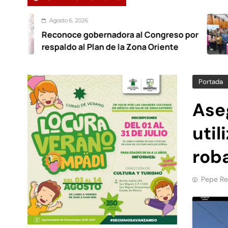
o 6, 2026
Ago
oce gobernadora al Congreso por
Foro
do al Plan de la Zona Oriente
trab
Portada
Ase
util
rob
Pepe Re