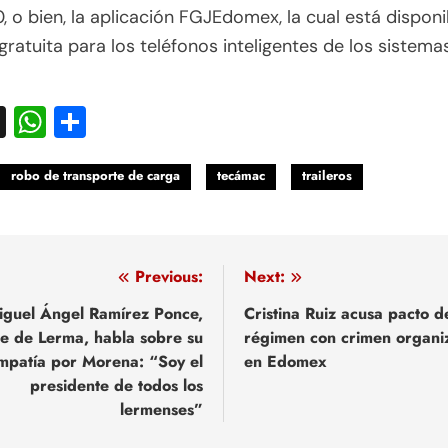
 o bien, la aplicación FGJEdomex, la cual está disponi
ratuita para los teléfonos inteligentes de los sistema
acebook
X
WhatsApp
Compartir
robo de transporte de carga
tecámac
traileros
egación
Previous:
Next:
iguel Ángel Ramírez Ponce,
Cristina Ruiz acusa pacto d
de de Lerma, habla sobre su
régimen con crimen organi
adas
impatía por Morena: “Soy el
en Edomex
presidente de todos los
lermenses”