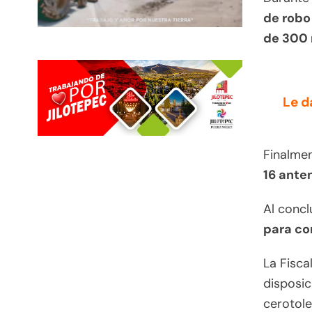
de robo
de 300 
Le d
Finalmen
16 ante
Al concl
para co
La Fisca
disposic
cerotol