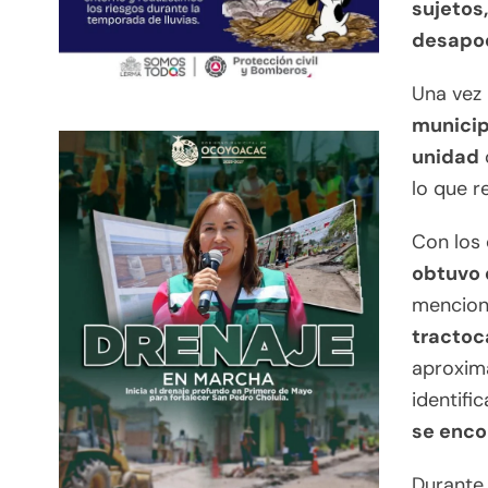
sujetos
desapod
Una vez 
municip
unidad
lo que r
Con los 
obtuvo 
menciona
tractoc
aproxi
identific
se enco
Durante