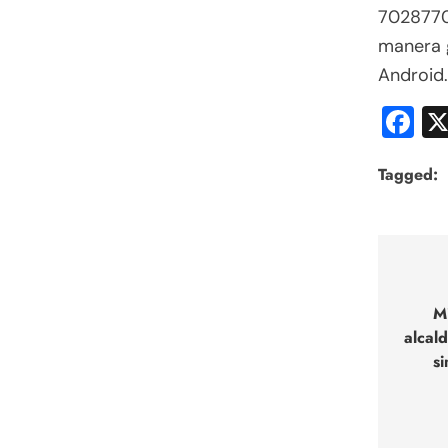
7028770,
manera g
Android.
F
Tagged:
Nav
de
M
alcal
entr
s