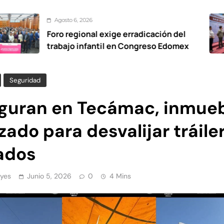
sto 6, 2026
A
 regional exige erradicación del
De
ajo infantil en Congreso Edomex
vi
Ox
Seguridad
guran en Tecámac, inmue
izado para desvalijar tráile
ados
yes
Junio 5, 2026
0
4 Mins