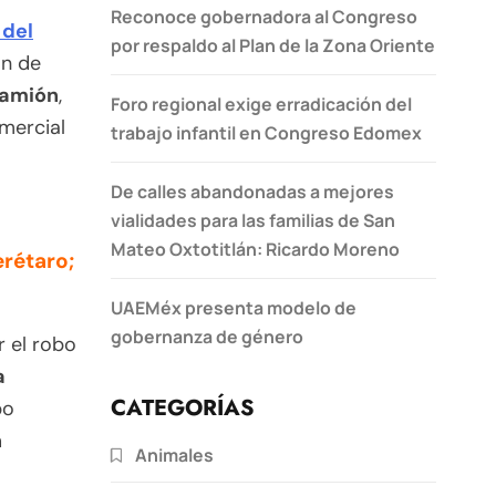
Reconoce gobernadora al Congreso
 del
por respaldo al Plan de la Zona Oriente
ón de
camión
,
Foro regional exige erradicación del
mercial
trabajo infantil en Congreso Edomex
De calles abandonadas a mejores
vialidades para las familias de San
Mateo Oxtotitlán: Ricardo Moreno
erétaro;
UAEMéx presenta modelo de
gobernanza de género
r el robo
a
CATEGORÍAS
po
n
Animales