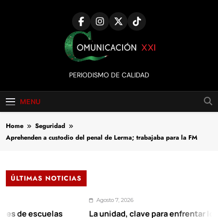
Skip
to
content
Comunicación
PERIODISMO DE CALIDAD
XXI
MENU
Home
Seguridad
Aprehenden a custodio del penal de Lerma; trabajaba para la FM
ÚLTIMAS NOTICIAS
Agosto 7, 2026
escuelas
La unidad, clave para enfrentar los retos y