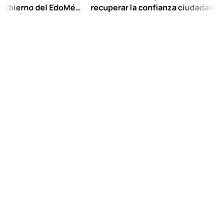
o del EdoMéx
recuperar la confianza ciudadana:
ar hasta
Chuayffet