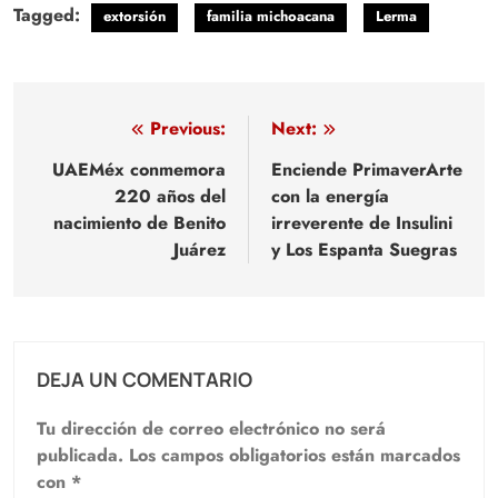
Tagged:
extorsión
familia michoacana
Lerma
Navegación
Previous:
Next:
de
UAEMéx conmemora
Enciende PrimaverArte
220 años del
con la energía
entradas
nacimiento de Benito
irreverente de Insulini
Juárez
y Los Espanta Suegras
DEJA UN COMENTARIO
Tu dirección de correo electrónico no será
publicada.
Los campos obligatorios están marcados
con
*