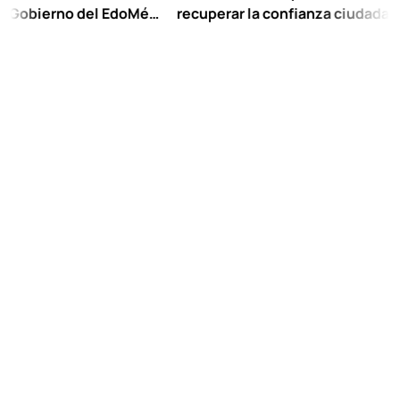
ierno del EdoMéx
recuperar la confianza ciudadana:
scolar hasta
Chuayffet