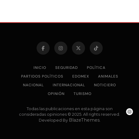
INICIO
SEGURIDAD
POLÍTICA
PARTIDOS POLÍTICOS
EDOMEX
ANIMALES
NACIONAL
INTERNACIONAL
NOTICIERO
OPINIÓN
TURISMO
Todas las publicaciones en esta página son
consideradas opiniones © 2025. All rights reserved.
BlazeThemes
Developed By
.