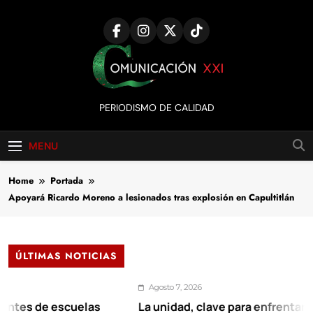
Skip
to
content
Comunicación
PERIODISMO DE CALIDAD
XXI
MENU
Home
Portada
Apoyará Ricardo Moreno a lesionados tras explosión en Capultitlán
ÚLTIMAS NOTICIAS
Agosto 7, 2026
 de escuelas
La unidad, clave para enfrentar los reto