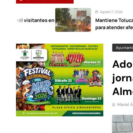
Agosto 7, 2026
antes en
Mantiene Toluca despliegue de 
para atender afectaciones por ll
Ayuntami
Ado
jor
Alm
Mariel 