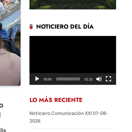
NOTICIERO DEL DÍA
Reproductor
de
vídeo
00:00
02:15
LO MÁS RECIENTE
o
l
Noticiero Comunicación XXI 07-08-
2026
lís