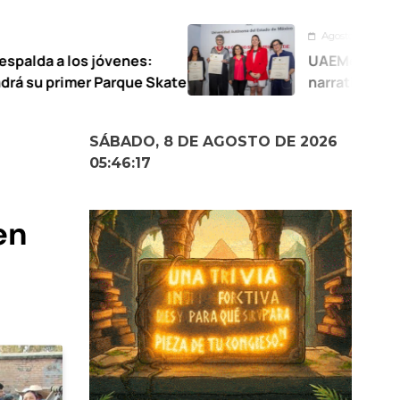
Agosto 7, 2026
venes:
UAEMéx abre exposición que
rque Skate
narrativas femeninas
SÁBADO, 8 DE AGOSTO DE 2026
05:46:19
en