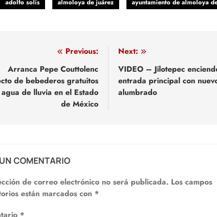
adolfo solís
almoloya de juárez
ayuntamiento de almoloya de
egación
Previous:
Next:
Arranca Pepe Couttolenc
VIDEO – Jilotepec enciend
cto de bebederos gratuitos
entrada principal con nuev
adas
 agua de lluvia en el Estado
alumbrado
de México
 UN COMENTARIO
ección de correo electrónico no será publicada.
Los campos
torios están marcados con
*
tario
*