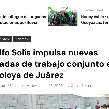
Agosto 7, 2026
brigadas
Nancy Valdez respalda a los jó
uvia
Ocoyoacac tendrá su primer Pa
entos
Edomex
lfo Solís impulsa nuevas
nadas de trabajo conjunto 
oloya de Juárez
Álvarez Sánchez
Noviembre 23, 2025
0
4 Mins