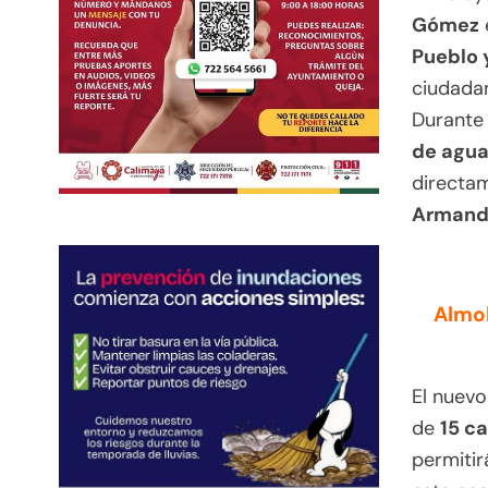
Gómez
Pueblo 
ciudadan
Durante 
de agua
directam
Armand
Almol
El nuev
de
15 c
permitir