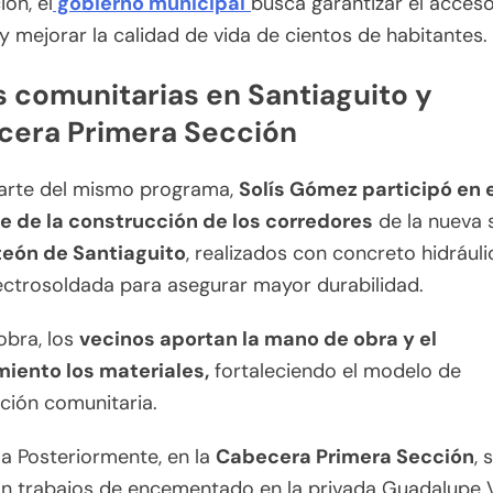
ión, el
gobierno municipal
busca garantizar el acceso
y mejorar la calidad de vida de cientos de habitantes.
 comunitarias en Santiaguito y
cera Primera Sección
rte del mismo programa,
Solís Gómez participó en 
e de la construcción de los corredores
de la nueva 
eón de Santiaguito
, realizados con concreto hidráuli
ectrosoldada para asegurar mayor durabilidad.
obra, los
vecinos aportan la mano de obra y el
iento los materiales,
fortaleciendo el modelo de
ción comunitaria.
a Posteriormente, en la
Cabecera Primera Sección
, 
on trabajos de encementado en la privada Guadalupe V