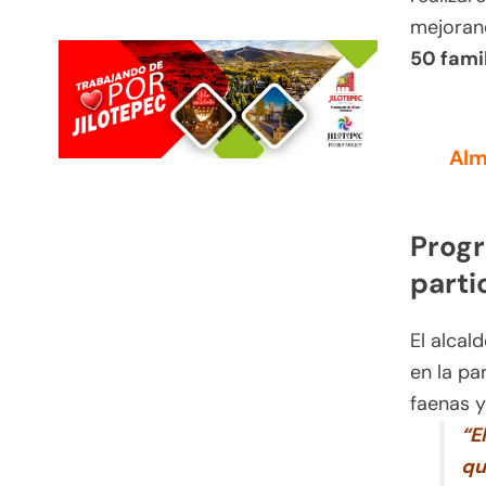
mejoran
50 fami
Alm
Progr
parti
El alcal
en la pa
faenas 
“E
qu