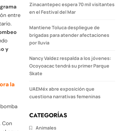
Zinacantepec espera 70 mil visitantes
ograma
en el Festival del Mar
ión entre
ario.
Mantiene Toluca despliegue de
bombeo
brigadas para atender afectaciones
ndo
por lluvia
so y
Nancy Valdez respalda a los jóvenes:
Ocoyoacac tendrá su primer Parque
Skate
ora la
UAEMéx abre exposición que
cuestiona narrativas femeninas
a bomba
CATEGORÍAS
. Con
Animales