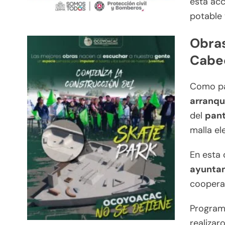
esta acc
potable 
Obras
Cabe
Como pa
arranqu
del
pant
malla el
En esta 
ayuntam
coopera
Program
realizar