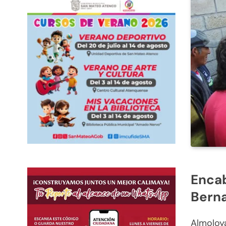
Encab
Berna
Almoloya