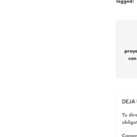
Tagged:
Nav
de
proye
entr
con
DEJA
Tu dir
obliga
Comen