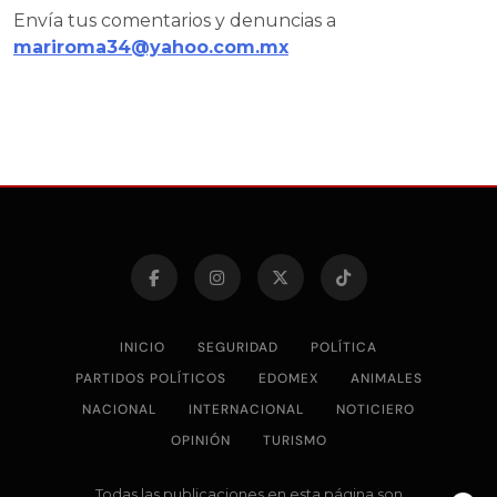
Envía tus comentarios y denuncias a
mariroma34@yahoo.com.mx
INICIO
SEGURIDAD
POLÍTICA
PARTIDOS POLÍTICOS
EDOMEX
ANIMALES
NACIONAL
INTERNACIONAL
NOTICIERO
OPINIÓN
TURISMO
Todas las publicaciones en esta página son