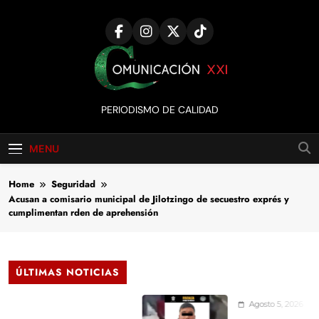
Skip
to
content
Comunicación
PERIODISMO DE CALIDAD
XXI
MENU
Home
Seguridad
Acusan a comisario municipal de Jilotzingo de secuestro exprés y
cumplimentan rden de aprehensión
ÚLTIMAS NOTICIAS
Agosto 5, 2026