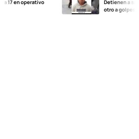
 operativo
Detienen a salvaje suj
otro a golpes, junto c
hace 12 años