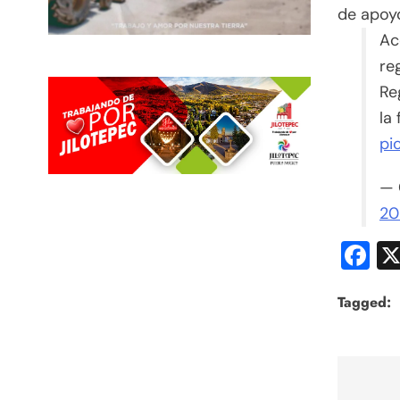
de apoyo
Ac
reg
Re
la 
pi
— 
20
F
Tagged:
Nav