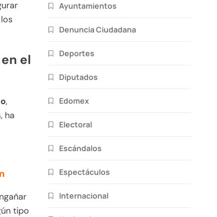
gurar
Ayuntamientos
los
Denuncia Ciudadana
Deportes
 en el
Diputados
Edomex
ño
,
, ha
Electoral
Escándalos
Espectáculos
ón
Internacional
engañar
gún tipo