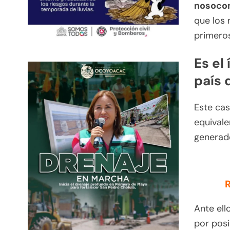
nosoco
que los
primeros
Es el
país 
Este ca
equivale
generado
R
Ante ell
por posi