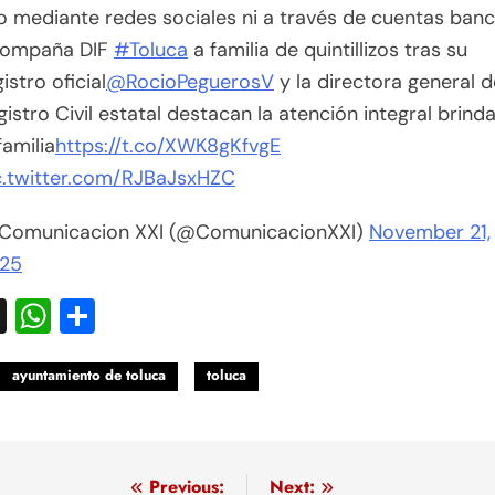
 mediante redes sociales ni a través de cuentas banc
ompaña DIF
#Toluca
a familia de quintillizos tras su
istro oficial
@RocioPeguerosV
y la directora general d
gistro Civil estatal destacan la atención integral brind
familia
https://t.co/XWK8gKfvgE
c.twitter.com/RJBaJsxHZC
Comunicacion XXI (@ComunicacionXXI)
November 21,
25
acebook
X
WhatsApp
Compartir
ayuntamiento de toluca
toluca
egación
Previous:
Next: