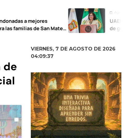
Agosto 6, 2026
res
UAEMéx presenta modelo d
e San Mateo
de género
VIERNES, 7 DE AGOSTO DE 2026
04:09:38
a de
cial