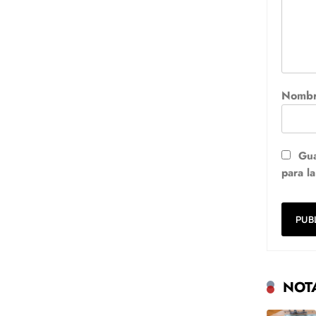
Nomb
Gua
para l
NOT