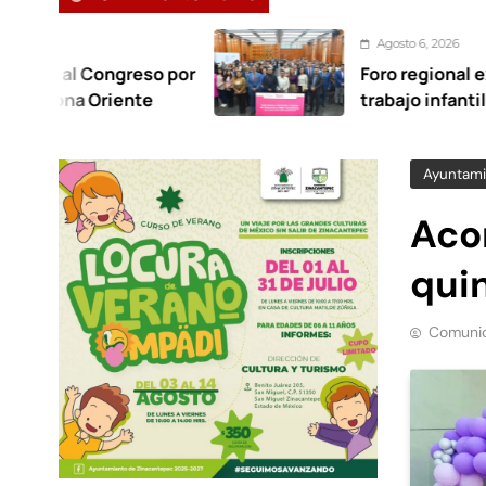
Agosto 6, 2026
so por
Foro regional exige erradicació
te
trabajo infantil en Congreso E
Ayuntami
Aco
quin
Comunic