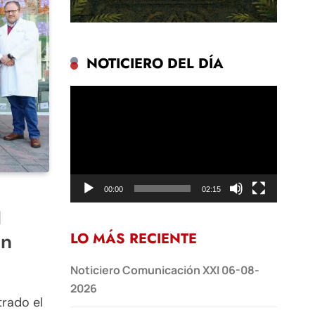
NOTICIERO DEL DÍA
Reproductor
de
vídeo
00:00
02:15
l
LO MÁS RECIENTE
ón
Noticiero Comunicación XXI 06-08-
2026
strado el