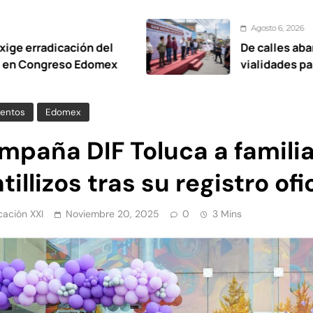
Agosto 6, 2026
n del
De calles abandonadas a mejo
domex
vialidades para las familias d
Oxtotitlán: Ricardo Moreno
entos
Edomex
mpaña DIF Toluca a famili
tillizos tras su registro ofi
ación XXI
Noviembre 20, 2025
0
3 Mins