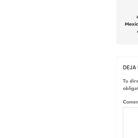
de
entr
Mexic
DEJA
Tu dir
obliga
Comen