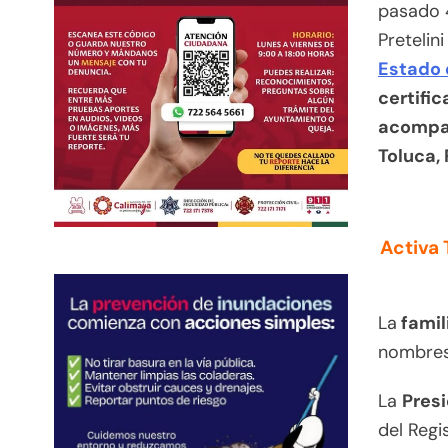
pasado 4
Pretelini
Estado 
certific
acompañ
Toluca,
Activa 
La
famil
nombres 
La
Presi
del Regis