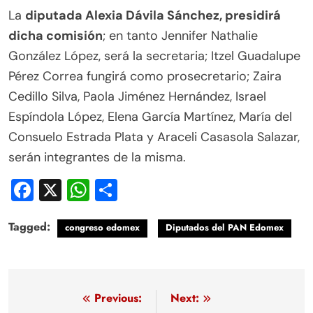
La
diputada Alexia Dávila Sánchez, presidirá
dicha comisión
; en tanto Jennifer Nathalie
González López, será la secretaria; Itzel Guadalupe
Pérez Correa fungirá como prosecretario; Zaira
Cedillo Silva, Paola Jiménez Hernández, Israel
Espíndola López, Elena García Martínez, María del
Consuelo Estrada Plata y Araceli Casasola Salazar,
serán integrantes de la misma.
Facebook
X
WhatsApp
Compartir
Tagged:
congreso edomex
Diputados del PAN Edomex
Navegación
Previous:
Next: