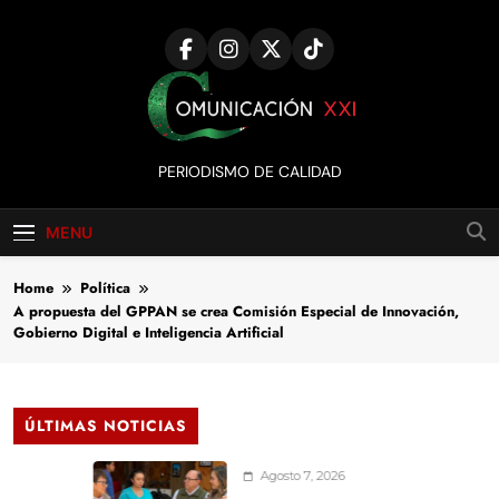
Skip
to
content
Comunicación
PERIODISMO DE CALIDAD
XXI
MENU
Home
Política
A propuesta del GPPAN se crea Comisión Especial de Innovación,
Gobierno Digital e Inteligencia Artificial
ÚLTIMAS NOTICIAS
Agosto 7, 2026