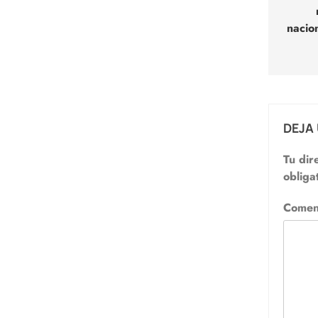
entr
nacio
DEJA
Tu dir
obliga
Comen