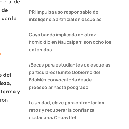
eneral de
s de
PRI impulsa uso responsable de
 con la
inteligencia artificial en escuelas
Cayó banda implicada en atroz
homicidio en Naucalpan: son ocho los
detenidos
n
¡Becas para estudiantes de escuelas
particulares! Emite Gobierno del
s del
EdoMéx convocatoria desde
Neza,
preescolar hasta posgrado
eforma y
eron
La unidad, clave para enfrentar los
retos y recuperar la confianza
ciudadana: Chuayffet