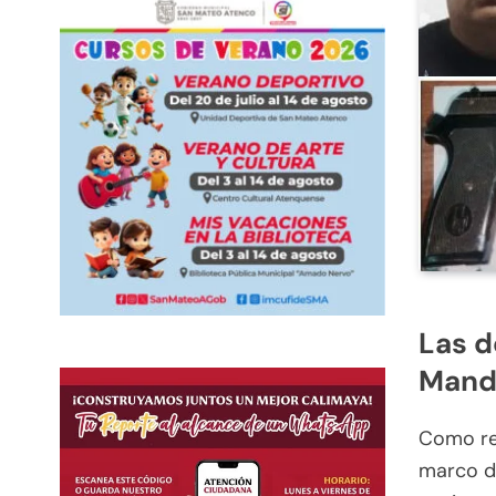
Las d
Mando
Como res
marco de