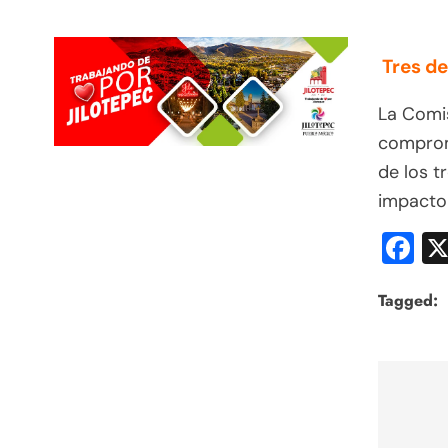
Tres d
La Comi
comprom
de los t
impacto 
F
Tagged:
Nav
de