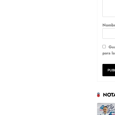
Nomb
Gua
para l
NOT