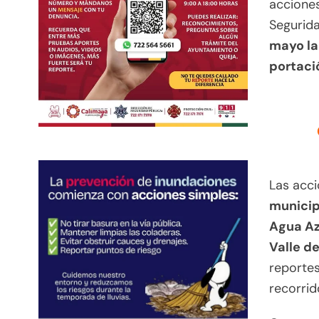
acciones
Segurid
mayo la
portaci
Las acci
municipi
Agua Az
Valle d
reportes
recorrid