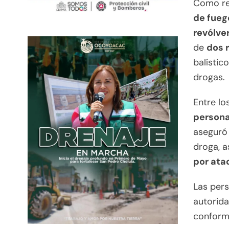
Como re
de fuego
revólve
de
dos 
balístic
drogas.
Entre lo
persona
aseguró 
droga, a
por ata
Las pers
autorida
conform