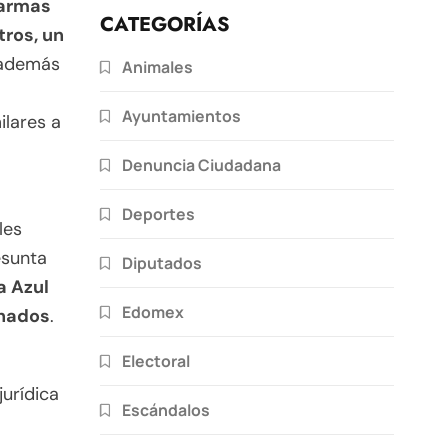
 armas
CATEGORÍAS
tros, un
además
Animales
Ayuntamientos
ilares a
Denuncia Ciudadana
Deportes
les
esunta
Diputados
a Azul
Edomex
onados
.
Electoral
urídica
Escándalos