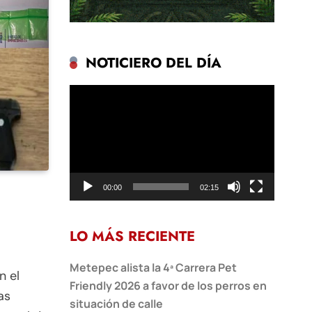
NOTICIERO DEL DÍA
Reproductor
de
vídeo
00:00
02:15
LO MÁS RECIENTE
Metepec alista la 4ª Carrera Pet
n el
Friendly 2026 a favor de los perros en
as
situación de calle