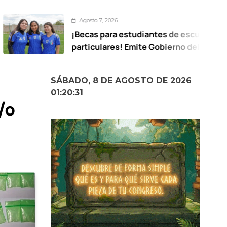
Agosto 7, 2026
Agosto 7, 2
¡Becas para estudiantes de escuelas
La unidad
particulares! Emite Gobierno del EdoMéx
recuperar
convocatoria desde preescolar hasta
Chuayffe
posgrado
SÁBADO, 8 DE AGOSTO DE 2026
01:20:32
/o