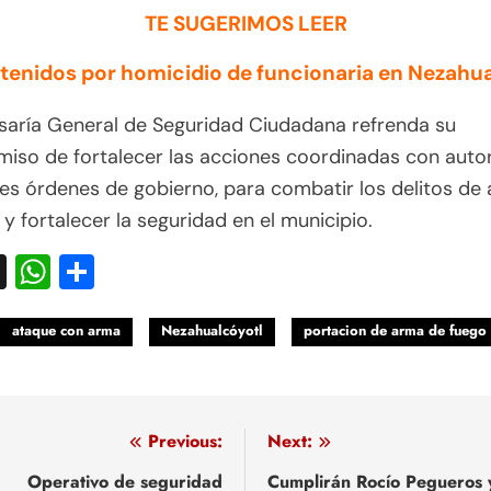
TE SUGERIMOS LEER
etenidos por homicidio de funcionaria en Nezahua
saría General de Seguridad Ciudadana refrenda su
iso de fortalecer las acciones coordinadas con auto
res órdenes de gobierno, para combatir los delitos de 
y fortalecer la seguridad en el municipio.
acebook
X
WhatsApp
Compartir
ataque con arma
Nezahualcóyotl
portacion de arma de fuego
egación
Previous:
Next:
Operativo de seguridad
Cumplirán Rocío Pegueros 