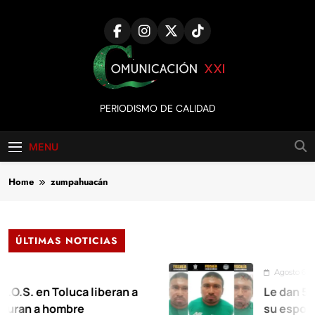
Skip
to
content
Comunicación
PERIODISMO DE CALIDAD
XXI
MENU
Home
zumpahuacán
ÚLTIMAS NOTICIAS
Agosto 6, 2026
. en Toluca liberan a
Le dan 55 años 
 a hombre
su esposa en X