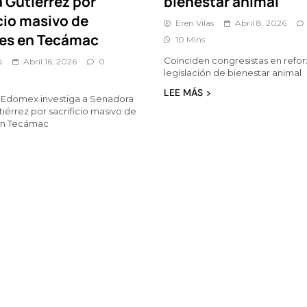
 Gutiérrez por
bienestar animal
cio masivo de
Eren Vilas
Abril 8, 2026
es en Tecámac
10 Mins
Coinciden congresistas en refor
s
Abril 16, 2026
0
legislación de bienestar animal
LEE MÁS
e Edomex investiga a Senadora
tiérrez por sacrificio masivo de
en Tecámac