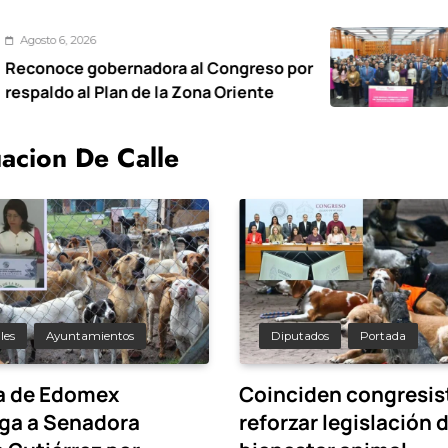
Agosto 6, 2026
ernadora al Congreso por
Foro regiona
lan de la Zona Oriente
trabajo inf
uacion De Calle
les
Ayuntamientos
Diputados
Portada
ía de Edomex
Coinciden congresis
iga a Senadora
reforzar legislación 