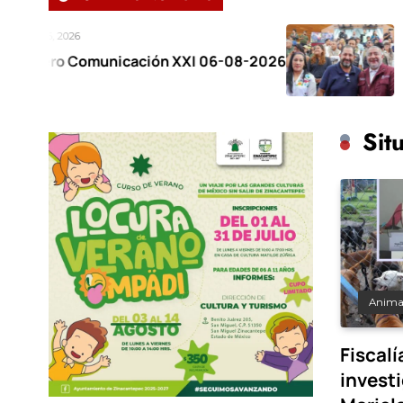
Agosto 6, 2026
unicación XXI 06-08-2026
Reconoce gob
respaldo al P
Sit
Anima
Fiscal
invest