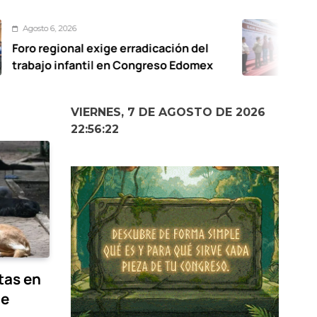
Agosto 6, 20
l exige erradicación del
De calles
antil en Congreso Edomex
vialidades
Oxtotitlán
VIERNES, 7 DE AGOSTO DE 2026
22:56:23
tas en
de