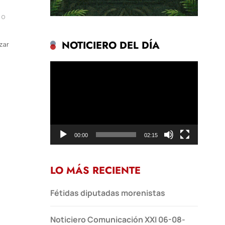
0
NOTICIERO DEL DÍA
zar
Reproductor
de
vídeo
00:00
02:15
LO MÁS RECIENTE
Fétidas diputadas morenistas
Noticiero Comunicación XXI 06-08-