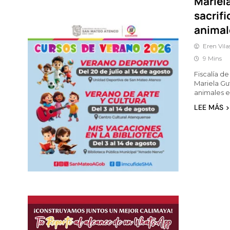
Mariela
sacrifi
animal
Eren Vila
9 Mins
Fiscalía d
Mariela Gu
animales 
LEE MÁS