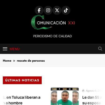
Skip
to
content
Comunicación
PERIODISMO DE CALIDAD
XXI
MENU
Home
rescate de personas
ÚLTIMAS NOTICIAS
Agosto 6, 2026
luca liberan a
Le dan 55 años de pri
mbre
su esposa en Xalatla