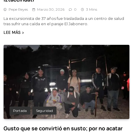
Pepe Reyes
Marzo 30, 2026
0
3 Mins
La excursionista de 37 años fue trasladada a un centro de salud
tras sufrir una caída en el paraje El Jabonero.
LEE MÁS
Portada
Seguridad
Gusto que se convirtió en susto; por no acatar