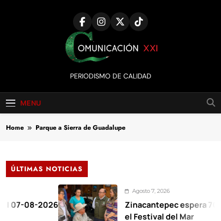
Skip
to
content
Comunicación
PERIODISMO DE CALIDAD
XXI
MENU
Home
Parque a Sierra de Guadalupe
ÚLTIMAS NOTICIAS
Agosto 7, 2026
7-08-2026
Zinacantepec espera 70 mil vi
el Festival del Mar