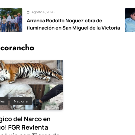
gosto 6, 2026
anca Rodolfo Noguez obra de
T
minación en San Miguel de la Victoria
m
corancho
les
Nacional
gico del Narco en
o! FGR Revienta