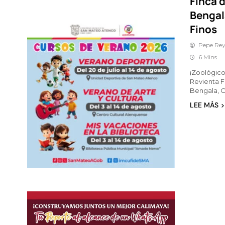
Finca d
Bengal
Finos
Pepe Rey
6 Mins
¡Zoológico
Revienta F
Bengala, O
LEE MÁS