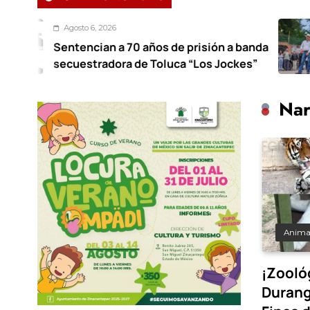
to 6, 2026
A
encian a 70 años de prisión a banda
Arr
estradora de Toluca “Los Jockes”
ilu
Nar
Anima
¡Zooló
Durang