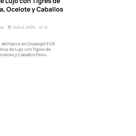
e Lujo con Tigres de
a, Ocelote y Caballos
es
Julio 5, 2026
0
 del Narco en Durango! FGR
inca de Lujo con Tigres de
celote y Caballos Finos