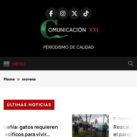
Skip
to
content
Comunicación
PERIODISMO DE CALIDAD
XXI
MENU
Home
morena
ÚLTIMAS NOTICIAS
Agosto 9, 2026
 gatos requieren
Rescatan a siete
os para vivir
el parque Sierra