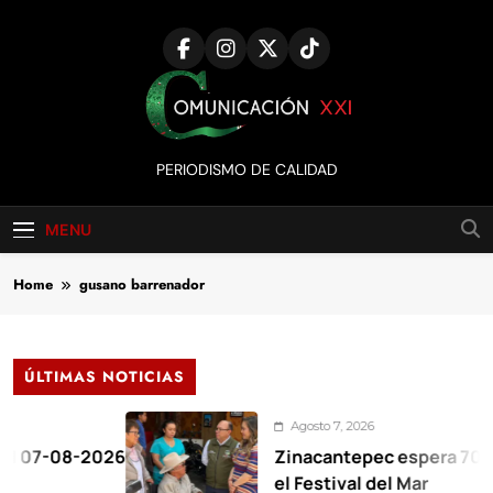
Skip
to
content
Comunicación
PERIODISMO DE CALIDAD
XXI
MENU
Home
gusano barrenador
ÚLTIMAS NOTICIAS
Agosto 7, 2026
-08-2026
Zinacantepec espera 70 mil vis
el Festival del Mar