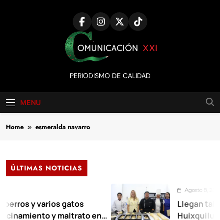
Skip
to
content
Comunicación
PERIODISMO DE CALIDAD
XXI
MENU
Home
esmeralda navarro
ÚLTIMAS NOTICIAS
Agosto 8, 2026
y varios gatos
Llegan talleres de 
ento y maltrato en
Huixquilucan