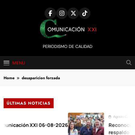
Skip
to
content
Comunicación
PERIODISMO DE CALIDAD
XXI
MENU
Home
desaparicion forzada
ÚLTIMAS NOTICIAS
Agosto 6, 2026
cación XXI 06-08-2026
Reconoce goberna
respaldo al Plan d