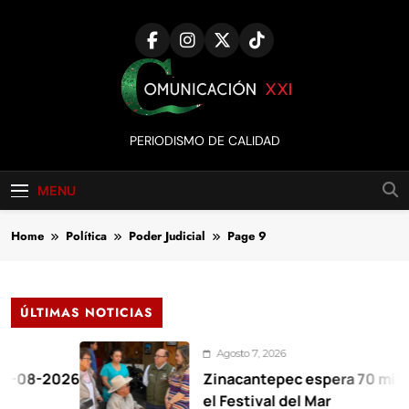
Skip
to
content
Comunicación
PERIODISMO DE CALIDAD
XXI
MENU
Home
Política
Poder Judicial
Page 9
ÚLTIMAS NOTICIAS
Agosto 7, 2026
26
Zinacantepec espera 70 mil visitantes
el Festival del Mar