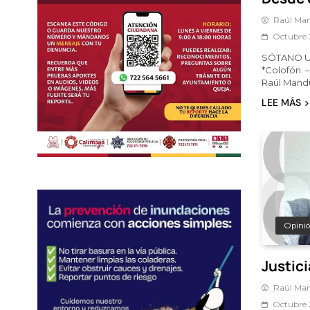
Raúl Man
Octubre 
SÓTANO UN
*Colofón. 
Raúl Mandu
LEE MÁS
Opini
Justici
Raúl Man
Octubre 