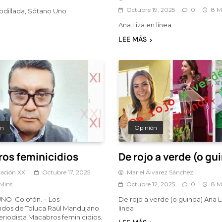
Octubre 19, 2025
0
8 M
rrodillada, Sótano Uno
Ana Liza en línea
LEE MÁS
ón
Opinión
os feminicidios
De rojo a verde (o gu
ación XXI
Octubre 17, 2025
Mariel Álvarez Sánchez
 Mins
Octubre 12, 2025
0
8 M
O Colofón. – Los
De rojo a verde (o guinda) Ana L
idos de Toluca Raúl Mandujano
línea
eriodista Macabros feminicidios.