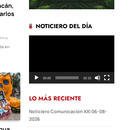
acán,
arlos
NOTICIERO DEL DÍA
Reproductor
 Mins
de
da en
vídeo
00:00
02:15
LO MÁS RECIENTE
Noticiero Comunicación XXI 06-08-
2026
agua