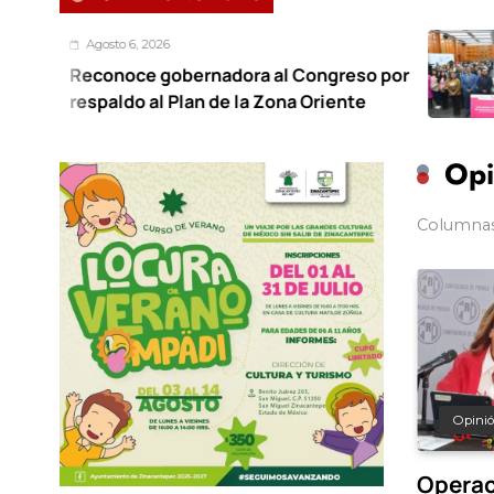
2026
Agosto 6
 gobernadora al Congreso por
Foro reg
al Plan de la Zona Oriente
trabajo
Opi
Columnas
Opini
Operac