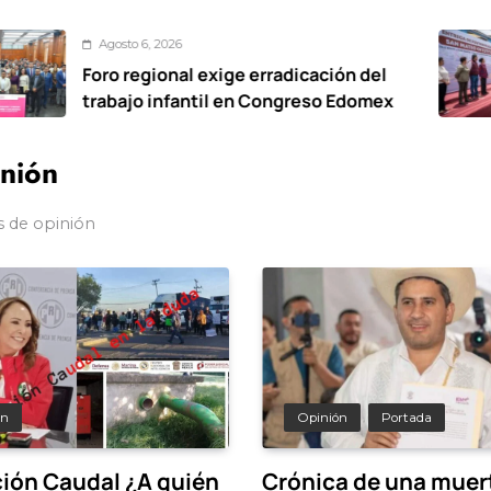
, 2026
Agosto
ional exige erradicación del
De cal
 infantil en Congreso Edomex
vialid
Oxtoti
nión
 de opinión
ón
Opinión
Portada
ión Caudal ¿A quién
Crónica de una muer