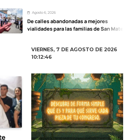
 6, 2026
Agos
les abandonadas a mejores
UAEM
ades para las familias de San Mateo
de g
tlán: Ricardo Moreno
VIERNES, 7 DE AGOSTO DE 2026
10:12:47
te