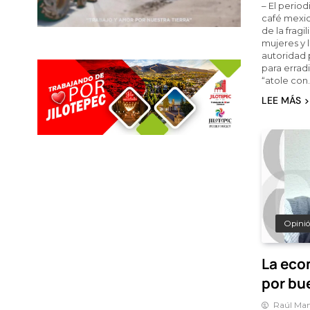
– El perio
café mexic
de la fragi
mujeres y l
autoridad 
para erradi
“atole con
LEE MÁS
Opini
La eco
por bu
Raúl Man