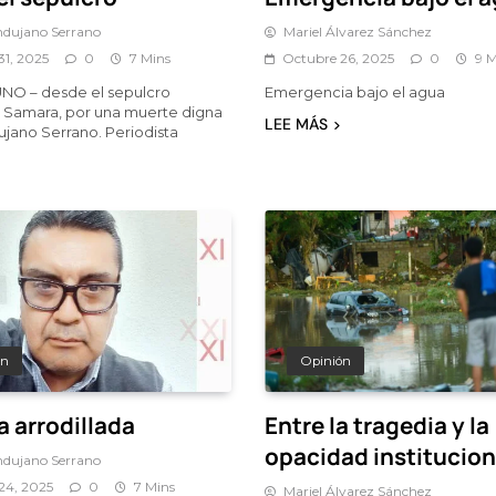
dujano Serrano
Mariel Álvarez Sánchez
31, 2025
0
7 Mins
Octubre 26, 2025
0
9 M
O – desde el sepulcro
Emergencia bajo el agua
– Samara, por una muerte digna
LEE MÁS
jano Serrano. Periodista
ón
Opinión
a arrodillada
Entre la tragedia y la
opacidad institucion
dujano Serrano
24, 2025
0
7 Mins
Mariel Álvarez Sánchez