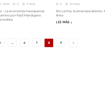
9, 2025
0
7 Mins
0
10 Mins
o – La economía mexiquense
Río Lerma, la amenaza latente. 
camino por Raúl Mandujano
línea
eriodista
LEE MÁS
1
…
6
7
8
9