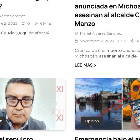
?
anunciada en Micho
asesinan al alcalde C
lvarez Sánchez
Manzo
e 2, 2025
0
6 Mins
Caudal ¿A quién afecta?
Mariel Álvarez Sánchez
Noviembre 2, 2025
0
4
Crónica de una muerte anuncia
Michoacán, asesinan al alcalde
LEE MÁS
ón
Opinión
el sepulcro
Emergencia bajo el 