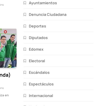
Ayuntamientos
ins
Denuncia Ciudadana
Deportes
Diputados
Edomex
Electoral
Escándalos
inda)
Espectáculos
ins
Internacional
iza en