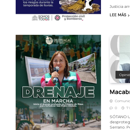
Justicia a
LEE MÁS
Opini
Macabr
Comunic
0
7
SÓTANO UN
desproteg
Serrano. P