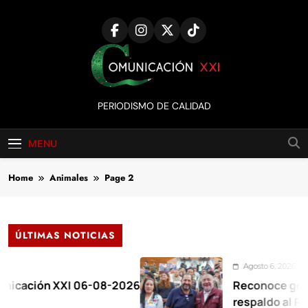
Skip
to
content
Comunicación
PERIODISMO DE CALIDAD
XXI
MENU
Home
Animales
Page 2
ÚLTIMAS NOTICIAS
Agosto 6, 2026
 XXI 06-08-2026
Reconoce gobernadora a
respaldo al Plan de la Z